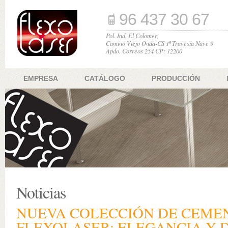
96 437 30 67
Pol. Ind. El Colomer,
Camino Viejo Onda-CS 1ª Travesía Nave 9
Apdo. Correos 254 CP: 12200
EMPRESA
CATÁLOGO
PRODUCCIÓN
Noticias
NUEVA COLECCIÓN DE CEME
FLEXOLASER: ELEGANCIA Y 