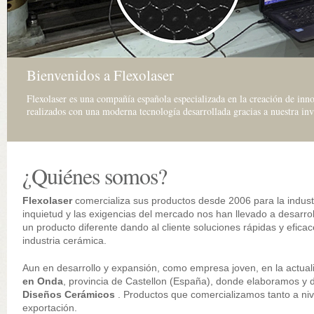
Bienvenidos a Flexolaser
Flexolaser es una compañía española especializada en la creación de inno
realizados con una moderna tecnología desarrollada gracias a nuestra in
¿Quiénes somos?
Flexolaser
comercializa sus productos desde 2006 para la indust
inquietud y las exigencias del mercado nos han llevado a desarro
un producto diferente dando al cliente soluciones rápidas y efica
industria cerámica.
Aun en desarrollo y expansión, como empresa joven, en la actua
en Onda
, provincia de Castellon (España), donde elaboramos y d
Diseños Cerámicos
. Productos que comercializamos tanto a ni
exportación.