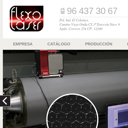
96 437 30 67
Pol. Ind. El Colomer,
Camino Viejo Onda-CS 1ª Travesía Nave 9
Apdo. Correos 254 CP: 12200
EMPRESA
CATÁLOGO
PRODUCCIÓN