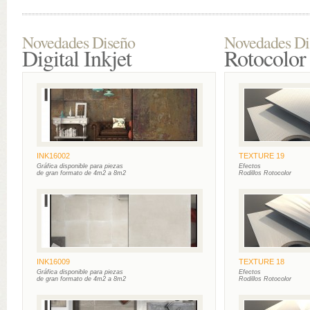
Novedades Diseño
Novedades Di
Digital Inkjet
Rotocolor
INK16002
TEXTURE 19
Gráfica disponible para piezas
Efectos
de gran formato de 4m2 a 8m2
Rodillos Rotocolor
INK16009
TEXTURE 18
Gráfica disponible para piezas
Efectos
de gran formato de 4m2 a 8m2
Rodillos Rotocolor