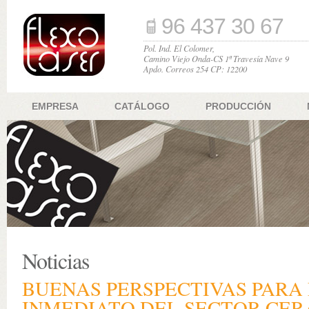
96 437 30 67
Pol. Ind. El Colomer,
Camino Viejo Onda-CS 1ª Travesía Nave 9
Apdo. Correos 254 CP: 12200
EMPRESA
CATÁLOGO
PRODUCCIÓN
Noticias
BUENAS PERSPECTIVAS PARA
INMEDIATO DEL SECTOR CE