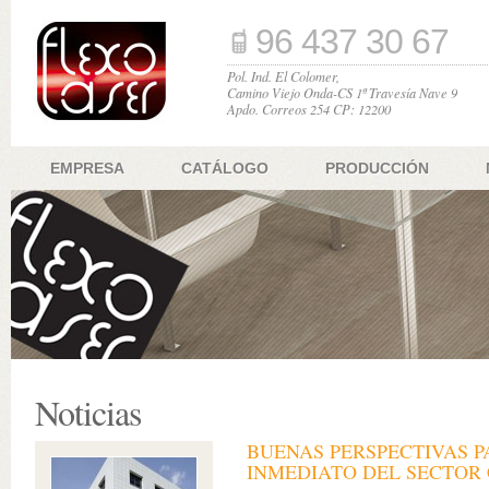
96 437 30 67
Pol. Ind. El Colomer,
Camino Viejo Onda-CS 1ª Travesía Nave 9
Apdo. Correos 254 CP: 12200
EMPRESA
CATÁLOGO
PRODUCCIÓN
Noticias
BUENAS PERSPECTIVAS P
INMEDIATO DEL SECTOR