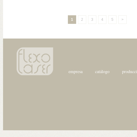
1
2
3
4
5
>
empresa
catálogo
producc