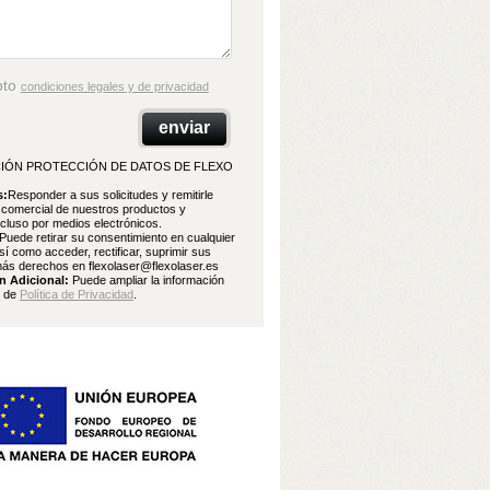
pto
condiciones legales y de privacidad
IÓN PROTECCIÓN DE DATOS DE FLEXO
s:
Responder a sus solicitudes y remitirle
 comercial de nuestros productos y
ncluso por medios electrónicos.
Puede retirar su consentimiento en cualquier
í como acceder, rectificar, suprimir sus
ás derechos en flexolaser@flexolaser.es
n Adicional:
Puede ampliar la información
e de
Política de Privacidad
.