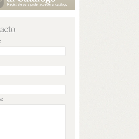
acto
:
a: