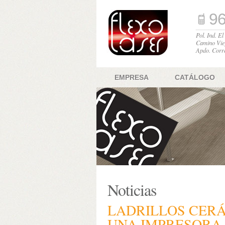
96
Pol. Ind. E
Camino Vie
Apdo. Corr
EMPRESA
CATÁLOGO
Noticias
LADRILLOS CER
UNA IMPRESORA