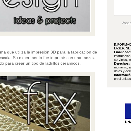
Ace
INFORMAC
LASER, SL.
ema que utiliza la impresión 3D para la fabricación de
Finalidade
información
n escala. Su experimento fue imprimir con una mezcla
servicios, i
do para crear un tipo de ladrillos cerámicos.
Derechos:
momento, as
datos y dem
Informació
en el enlac