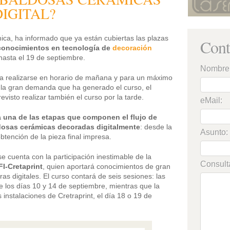
IGITAL?
mica, ha informado que ya están cubiertas las plazas
Cont
 conocimientos en tecnología de
decoración
 hasta el 19 de septiembre.
Nombre
a a realizarse en horario de mañana y para un máximo
 la gran demanda que ha generado el curso, el
evisto realizar también el curso por la tarde.
eMail:
 una de las etapas que componen el flujo de
ldosas cerámicas decoradas digitalmente
: desde la
Asunto:
obtención de la pieza final impresa.
e cuenta con la participación inestimable de la
Consult
FI-Cretaprint
, quien aportará conocimientos de gran
as digitales. El curso contará de seis sesiones: las
e los días 10 y 14 de septiembre, mientras que la
s instalaciones de Cretraprint, el día 18 o 19 de