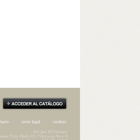
tacto
aviso legal
cookies
Pol. Ind. El Colomer
mino Viejo Onda-CS 1ª Travesía Nave 9