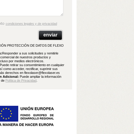
pto
condiciones legales y de privacidad
IÓN PROTECCIÓN DE DATOS DE FLEXO
s:
Responder a sus solicitudes y remitirle
 comercial de nuestros productos y
ncluso por medios electrónicos.
Puede retirar su consentimiento en cualquier
í como acceder, rectificar, suprimir sus
ás derechos en flexolaser@flexolaser.es
n Adicional:
Puede ampliar la información
e de
Política de Privacidad
.