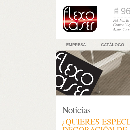
96
Pol. Ind. E
Camino Vie
Apdo. Corr
EMPRESA
CATÁLOGO
Noticias
¿QUIERES ESPEC
DECORACIÓN DE