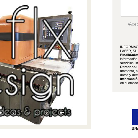
Ace
INFORMAC
LASER, SL.
Finalidade
información
servicios, i
Derechos:
momento, as
datos y dem
Informació
en el enlac