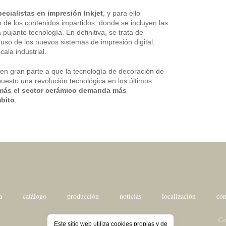
pecialistas en impresión Inkjet
, y para ello
 de los contenidos impartidos, donde se incluyen las
pujante tecnología. En definitiva, se trata de
 uso de los nuevos sistemas de impresión digital;
ala industrial.
n gran parte a que la tecnología de decoración de
puesto una revolución tecnológica en los últimos
más el sector cerámico demanda más
mbito
.
a
catálogo
producción
noticias
localización
con
Ca
Este sitio web utiliza cookies propias y de