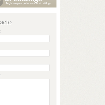
acto
:
a: