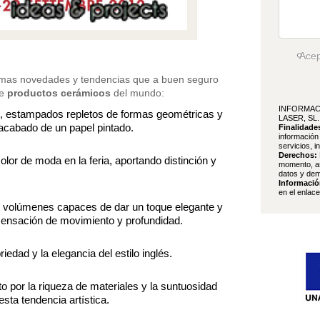
Ace
ltimas novedades y tendencias que a buen seguro
de
productos cerámicos
del mundo:
INFORMAC
ge, estampados repletos de formas geométricas y
LASER, SL.
 acabado de un papel pintado.
Finalidade
información
servicios, i
Derechos:
color de moda en la feria, aportando distinción y
momento, as
datos y dem
Informació
en el enlac
e volúmenes capaces de dar un toque elegante y
 sensación de movimiento y profundidad.
riedad y la elegancia del estilo inglés.
to por la riqueza de materiales y la suntuosidad
esta tendencia artística.