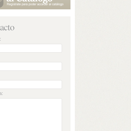
acto
:
a: