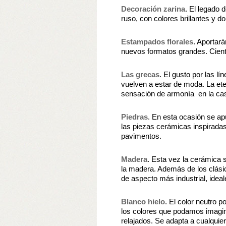
Decoración zarina
. El legado d
ruso, con colores brillantes y d
Estampados florales
. Aportará
nuevos formatos grandes. Cien
Las grecas
. El gusto por las lí
vuelven a estar de moda. La ete
sensación de armonía en la ca
Piedras
. En esta ocasión se apu
las piezas cerámicas inspiradas
pavimentos.
Madera
. Esta vez la cerámica s
la madera. Además de los clás
de aspecto más industrial, ideal
Blanco hielo
. El color neutro 
los colores que podamos imagin
relajados. Se adapta a cualquie