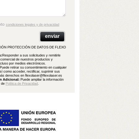
pto
condiciones legales y de privacidad
IÓN PROTECCIÓN DE DATOS DE FLEXO
s:
Responder a sus solicitudes y remitirle
 comercial de nuestros productos y
ncluso por medios electrónicos.
Puede retirar su consentimiento en cualquier
í como acceder, rectificar, suprimir sus
ás derechos en flexolaser@flexolaser.es
n Adicional:
Puede ampliar la información
e de
Política de Privacidad
.