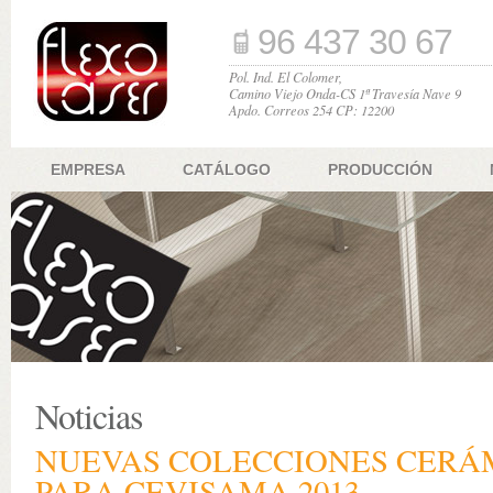
96 437 30 67
Pol. Ind. El Colomer,
Camino Viejo Onda-CS 1ª Travesía Nave 9
Apdo. Correos 254 CP: 12200
EMPRESA
CATÁLOGO
PRODUCCIÓN
Noticias
NUEVAS COLECCIONES CERÁ
PARA CEVISAMA 2013