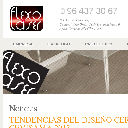
96 437 30 67
Pol. Ind. El Colomer,
Camino Viejo Onda-CS 1ª Travesía Nave 9
Apdo. Correos 254 CP: 12200
EMPRESA
CATÁLOGO
PRODUCCIÓN
Noticias
TENDENCIAS DEL DISEÑO CE
CEVISAMA 2013