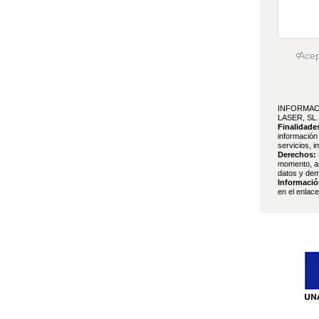
Ace
INFORMAC
LASER, SL.
Finalidade
información
servicios, i
Derechos:
momento, as
datos y dem
Informació
en el enlac