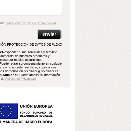
pto
condiciones legales y de privacidad
IÓN PROTECCIÓN DE DATOS DE FLEXO
s:
Responder a sus solicitudes y remitirle
 comercial de nuestros productos y
ncluso por medios electrónicos.
Puede retirar su consentimiento en cualquier
í como acceder, rectificar, suprimir sus
ás derechos en flexolaser@flexolaser.es
n Adicional:
Puede ampliar la información
e de
Política de Privacidad
.