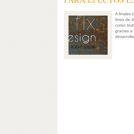
A finales
linea de 
como text
gracias a 
desarroll