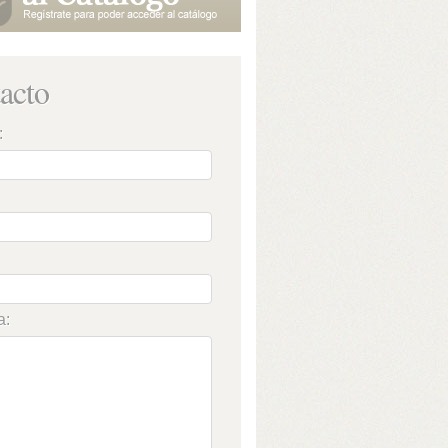
acto
:
a: