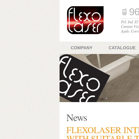
96
Pol. Ind. E
Camino Vie
Apdo. Corr
COMPANY
CATALOGUE
News
FLEXOLASER IN
WITH SUITABLE 