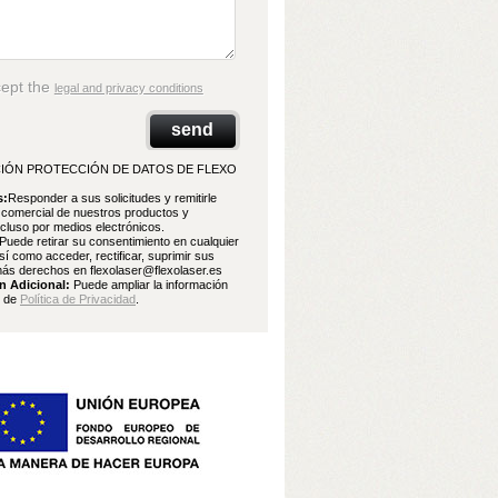
cept the
legal and privacy conditions
IÓN PROTECCIÓN DE DATOS DE FLEXO
s:
Responder a sus solicitudes y remitirle
 comercial de nuestros productos y
ncluso por medios electrónicos.
Puede retirar su consentimiento en cualquier
í como acceder, rectificar, suprimir sus
ás derechos en flexolaser@flexolaser.es
n Adicional:
Puede ampliar la información
e de
Política de Privacidad
.