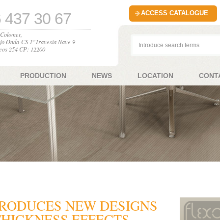
ACCESS CATALOGUE
 437 30 67
l Colomer,
jo Onda-CS 1ª Travesía Nave 9
eos 254 CP: 12200
PRODUCTION
NEWS
LOCATION
CONT
TRODUCES NEW DESIGNS
THICKNESS EFFECTS