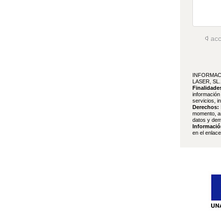
I ac
INFORMAC
LASER, SL.
Finalidade
información
servicios, i
Derechos:
momento, as
datos y dem
Informació
en el enlac