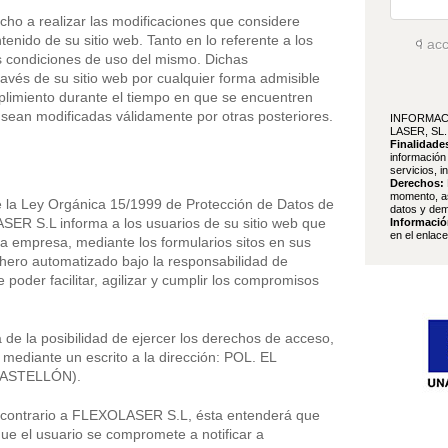
o a realizar las modificaciones que considere
tenido de su sitio web. Tanto en lo referente a los
I ac
as condiciones de uso del mismo. Dichas
ravés de su sitio web por cualquier forma admisible
limiento durante el tiempo en que se encuentren
 sean modificadas válidamente por otras posteriores.
INFORMAC
LASER, SL.
Finalidade
información
servicios, i
Derechos:
momento, as
 la Ley Orgánica 15/1999 de Protección de Datos de
datos y dem
ER S.L informa a los usuarios de su sitio web que
Informació
en el enlac
a empresa, mediante los formularios sitos en sus
chero automatizado bajo la responsabilidad de
poder facilitar, agilizar y cumplir los compromisos
 la posibilidad de ejercer los derechos de acceso,
n mediante un escrito a la dirección: POL. EL
CASTELLÓN).
o contrario a FLEXOLASER S.L, ésta entenderá que
ue el usuario se compromete a notificar a