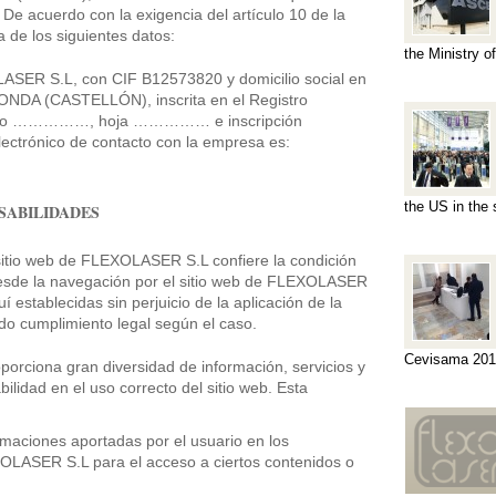
s De acuerdo con la exigencia del artículo 10 de la
de los siguientes datos:
the Ministry 
OLASER S.L, con CIF B12573820 y domicilio social en
DA (CASTELLÓN), inscrita en el Registro
olio ……………, hoja …………… e inscripción
ctrónico de contacto con la empresa es:
the US in the
SABILIDADES
sitio web de FLEXOLASER S.L confiere la condición
desde la navegación por el sitio web de FLEXOLASER
í establecidas sin perjuicio de la aplicación de la
do cumplimiento legal según el caso.
Cevisama 201
orciona gran diversidad de información, servicios y
lidad en el uso correcto del sitio web. Esta
ormaciones aportadas por el usuario en los
OLASER S.L para el acceso a ciertos contenidos o