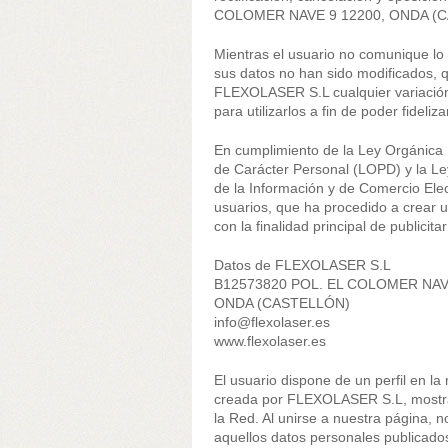
COLOMER NAVE 9 12200, ONDA (
Mientras el usuario no comunique l
sus datos no han sido modificados, q
FLEXOLASER S.L cualquier variació
para utilizarlos a fin de poder fideliza
En cumplimiento de la Ley Orgánica 
de Carácter Personal (LOPD) y la Ley
de la Información y de Comercio El
usuarios, que ha procedido a crear un
con la finalidad principal de publicita
Datos de FLEXOLASER S.L
B12573820 POL. EL COLOMER NAVE
ONDA (CASTELLÓN)
info@flexolaser.es
www.flexolaser.es
El usuario dispone de un perfil en la
creada por FLEXOLASER S.L, mostrand
la Red. Al unirse a nuestra página, n
aquellos datos personales publicados 