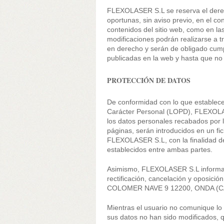
FLEXOLASER S.L se reserva el derech
oportunas, sin aviso previo, en el con
contenidos del sitio web, como en l
modificaciones podrán realizarse a t
en derecho y serán de obligado cump
publicadas en la web y hasta que no
PROTECCIÓN DE DATOS
De conformidad con lo que establece
Carácter Personal (LOPD), FLEXOLAS
los datos personales recabados por l
páginas, serán introducidos en un fi
FLEXOLASER S.L, con la finalidad de 
establecidos entre ambas partes.
Asimismo, FLEXOLASER S.L informa de
rectificación, cancelación y oposició
COLOMER NAVE 9 12200, ONDA (
Mientras el usuario no comunique l
sus datos no han sido modificados, q