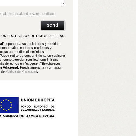
cept the
legal and privacy conditions
IÓN PROTECCIÓN DE DATOS DE FLEXO
s:
Responder a sus solicitudes y remitirle
 comercial de nuestros productos y
ncluso por medios electrónicos.
Puede retirar su consentimiento en cualquier
í como acceder, rectificar, suprimir sus
ás derechos en flexolaser@flexolaser.es
n Adicional:
Puede ampliar la información
e de
Política de Privacidad
.