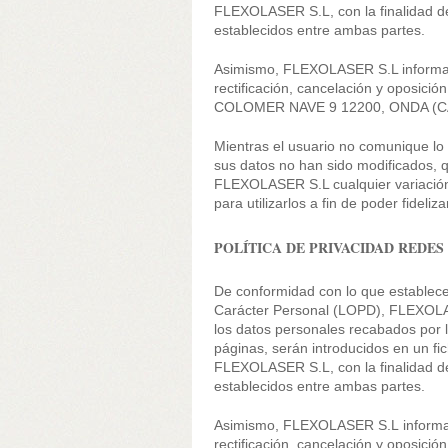
FLEXOLASER S.L, con la finalidad de 
establecidos entre ambas partes.
Asimismo, FLEXOLASER S.L informa de
rectificación, cancelación y oposició
COLOMER NAVE 9 12200, ONDA (
Mientras el usuario no comunique l
sus datos no han sido modificados, q
FLEXOLASER S.L cualquier variació
para utilizarlos a fin de poder fideliza
POLÍTICA DE PRIVACIDAD REDES
De conformidad con lo que establece
Carácter Personal (LOPD), FLEXOLAS
los datos personales recabados por l
páginas, serán introducidos en un fi
FLEXOLASER S.L, con la finalidad de 
establecidos entre ambas partes.
Asimismo, FLEXOLASER S.L informa d
rectificación, cancelación y oposició