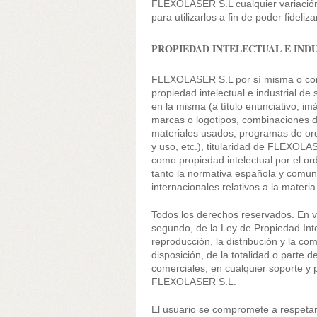
FLEXOLASER S.L cualquier variació
para utilizarlos a fin de poder fideliza
PROPIEDAD INTELECTUAL E IND
FLEXOLASER S.L por sí misma o como 
propiedad intelectual e industrial d
en la misma (a título enunciativo, im
marcas o logotipos, combinaciones de
materiales usados, programas de or
y uso, etc.), titularidad de FLEXOLA
como propiedad intelectual por el or
tanto la normativa española y comun
internacionales relativos a la materi
Todos los derechos reservados. En vir
segundo, de la Ley de Propiedad Int
reproducción, la distribución y la co
disposición, de la totalidad o parte 
comerciales, en cualquier soporte y p
FLEXOLASER S.L.
El usuario se compromete a respetar 