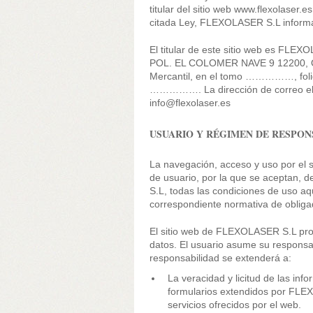
titular del sitio web www.flexolaser.e
citada Ley, FLEXOLASER S.L informa 
El titular de este sitio web es FLEX
POL. EL COLOMER NAVE 9 12200, ON
Mercantil, en el tomo ……………, f
……………. La dirección de correo ele
info@flexolaser.es
USUARIO Y RÉGIMEN DE RESPON
La navegación, acceso y uso por el 
de usuario, por la que se aceptan, 
S.L, todas las condiciones de uso aqu
correspondiente normativa de obliga
El sitio web de FLEXOLASER S.L prop
datos. El usuario asume su responsabi
responsabilidad se extenderá a:
La veracidad y licitud de las inf
formularios extendidos por FLEX
servicios ofrecidos por el web.