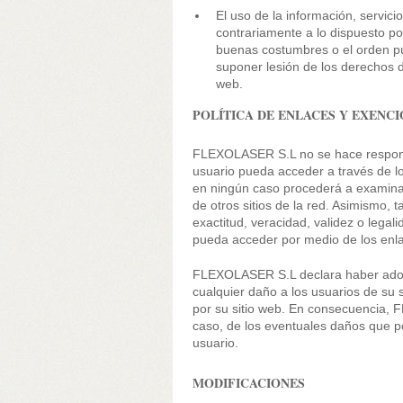
El uso de la información, servi
contrariamente a lo dispuesto por
buenas costumbres o el orden pú
suponer lesión de los derechos d
web.
POLÍTICA DE ENLACES Y EXENC
FLEXOLASER S.L no se hace responsab
usuario pueda acceder a través de lo
en ningún caso procederá a examinar 
de otros sitios de la red. Asimismo, 
exactitud, veracidad, validez o legal
pueda acceder por medio de los enl
FLEXOLASER S.L declara haber adopt
cualquier daño a los usuarios de su 
por su sitio web. En consecuencia,
caso, de los eventuales daños que por
usuario.
MODIFICACIONES