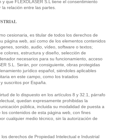
n y que FLEXOLASER S.L tiene el consentimiento
r la relación entre las partes.
USTRIAL
cesionaria, es titular de todos los derechos de
e su página web, así como de los elementos contenidos
ágenes, sonido, audio, vídeo, software o textos;
 colores, estructura y diseño, selección de
denador necesarios para su funcionamiento, acceso
SER S.L. Serán, por consiguiente, obras protegidas
denamiento jurídico español, siéndoles aplicables
itaria en este campo, como los tratados
a y suscritos por España.
tud de lo dispuesto en los artículos 8 y 32.1, párrafo
electual, quedan expresamente prohibidas la
municación pública, incluida su modalidad de puesta a
de los contenidos de esta página web, con fines
or cualquier medio técnico, sin la autorización de
los derechos de Propiedad Intelectual e Industrial