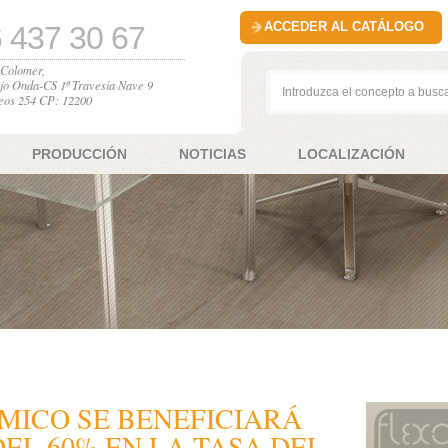
ACCEDER AL CATÁLOGO
 437 30 67
l Colomer,
jo Onda-CS 1ª Travesía Nave 9
eos 254 CP: 12200
PRODUCCIÓN
NOTICIAS
LOCALIZACIÓN
MICO SE BENEFICIARÁ
EL 60% EN LA TASA DEL