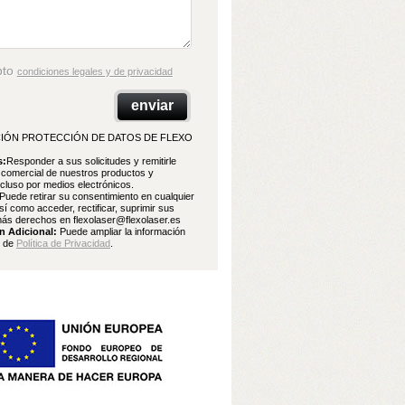
pto
condiciones legales y de privacidad
IÓN PROTECCIÓN DE DATOS DE FLEXO
s:
Responder a sus solicitudes y remitirle
 comercial de nuestros productos y
ncluso por medios electrónicos.
Puede retirar su consentimiento en cualquier
í como acceder, rectificar, suprimir sus
ás derechos en flexolaser@flexolaser.es
n Adicional:
Puede ampliar la información
e de
Política de Privacidad
.