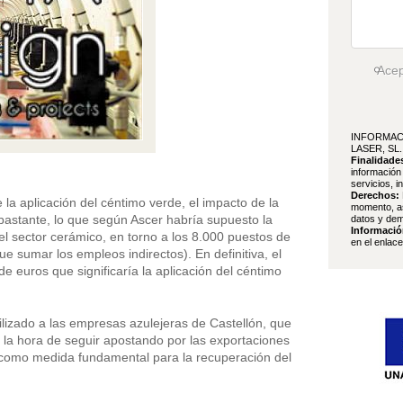
Ace
INFORMAC
LASER, SL.
Finalidade
información
servicios, i
Derechos:
a aplicación del céntimo verde, el impacto de la
momento, as
bastante, lo que según Ascer habría supuesto la
datos y dem
Informació
l sector cerámico, en torno a los 8.000 puestos de
en el enlac
e sumar los empleos indirectos). En definitiva, el
e euros que significaría la aplicación del céntimo
lizado a las empresas azulejeras de Castellón, que
 la hora de seguir apostando por las exportaciones
omo medida fundamental para la recuperación del