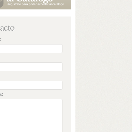
acto
:
a: