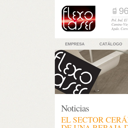
96
Pol. Ind. E
Camino Vie
Apdo. Corr
EMPRESA
CATÁLOGO
Noticias
EL SECTOR CERÁ
DE UNA REBAJA D