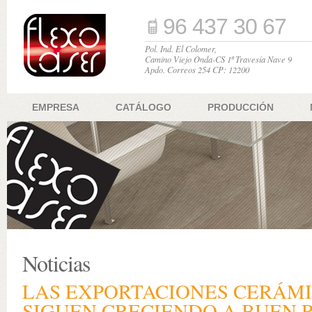
96 437 30 67
Pol. Ind. El Colomer,
Camino Viejo Onda-CS 1ª Travesía Nave 9
Apdo. Correos 254 CP: 12200
EMPRESA
CATÁLOGO
PRODUCCIÓN
Noticias
LAS EXPORTACIONES CERÁM
SIGUEN CRECIENDO A BUEN 